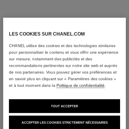
LES COOKIES SUR CHANEL.COM
CHANEL utilise des cookies et des technologies similaires
pour personnaliser le contenu et vous offrir une expérience
sur mesure, notamment des publicités et des
le liner de chanel
Eye-liner Liquide Haute
recommandations pertinentes sur notre site web et auprès
Precision, Longue Tenue et
de nos partenaires. Vous pouvez gérer vos préférences et
Réf. 187542
Waterproof
teintes disponibles
2 teintes
en savoir plus en cliquant sur « Paramètres des cookies »
44 €
(17600€/L)
et à tout moment dans la
Politique de confidentialité
.
Essayer
AJOUTER AU PANIER
TOUT ACCEPTER
ACCEPTER LES COOKIES STRICTEMENT NÉCESSAIRES