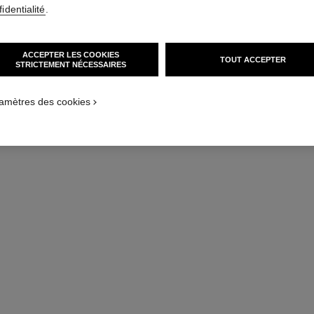
identialité
.
AJOUTER AU PANIER
exclusivité
ACCEPTER LES COOKIES
TOUT ACCEPTER
STRICTEMENT NÉCESSAIRES
amètres des cookies