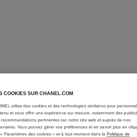
S COOKIES SUR CHANEL.COM
NEL utilise des cookies et des technologies similaires pour personnali
tenu et vous offrir une expérience sur mesure, notamment des publici
pinceau contour n°109
 recommandations pertinentes sur notre site web et auprès de nos
Pinceau Contour
tenaires. Vous pouvez gérer vos préférences et en savoir plus en cliq
Réf. 138849
Réf. 13884
 « Paramètres des cookies » et à tout moment dans la
Politique de
51 €