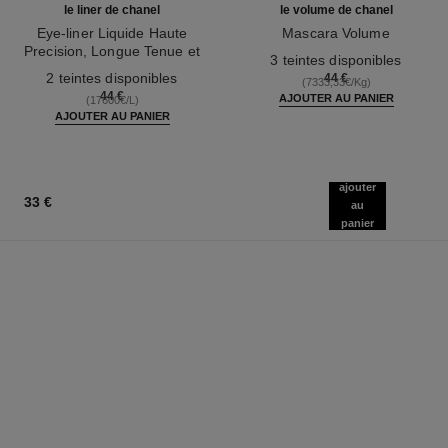
le liner de chanel
le volume de chanel
Eye-liner Liquide Haute
Mascara Volume
Precision, Longue Tenue et
Réf. 191410
3 teintes disponibles
Réf. 187542
Waterproof
2 teintes disponibles
44 €
(7333,33€/Kg)
44 €
AJOUTER AU PANIER
(17600€/L)
AJOUTER AU PANIER
ajouter
33 €
au
panier