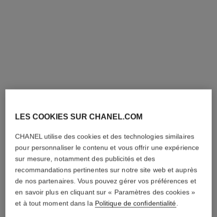
n°5
n°5
L'Huile Corps
Le Parfum Cheveux
Réf. 105820
Réf. 105798
130 €
72 €
(520€/L)
(2057,14€/L)
AJOUTER AU PANIER
AJOUTER AU PANIER
LES COOKIES SUR CHANEL.COM
CHANEL utilise des cookies et des technologies similaires
pour personnaliser le contenu et vous offrir une expérience
sur mesure, notamment des publicités et des
recommandations pertinentes sur notre site web et auprès
n°5
n°5
de nos partenaires. Vous pouvez gérer vos préférences et
Le Gel Douche
L’émulsion Corps
en savoir plus en cliquant sur « Paramètres des cookies »
Réf. 105765
Réf. 105748
60 €
70 €
et à tout moment dans la
Politique de confidentialité
.
(300€/L)
(350€/L)
AJOUTER AU PANIER
AJOUTER AU PANIER