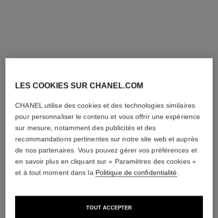
Corrige – Exfolie –
Hydratant Oxygénant
Retexturise
Réf. 141090
80 €
(800€/L)
Réf. 133130
190 €
AJOUTER AU PANIER
(1900€/L)
AJOUTER AU PANIER
LES COOKIES SUR CHANEL.COM
CHANEL utilise des cookies et des technologies similaires
pour personnaliser le contenu et vous offrir une expérience
sur mesure, notamment des publicités et des
recommandations pertinentes sur notre site web et auprès
de nos partenaires. Vous pouvez gérer vos préférences et
en savoir plus en cliquant sur « Paramètres des cookies »
hydra beauty camellia repair
le masque
et à tout moment dans la
Politique de confidentialité
.
mask
Masque Exfoliant au Camélia
Masque Baume Hydratant
Réf. 133230
70 €
(466,67€/L)
Réconfortant
AJOUTER AU PANIER
TOUT ACCEPTER
Réf. 141910
70 €
(1400€/Kg)