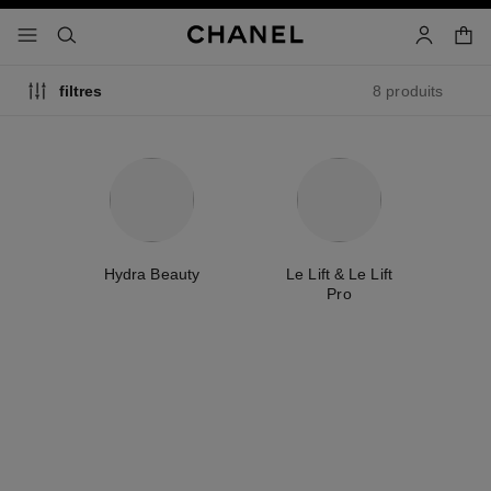
iver le mode contraste élevé
panier
menu principal de navigation
- navigation principale
rechercher
mon compt
8 produits
filtres
e
Hydra Beauty
Le Lift & Le Lift
L
Pro
D