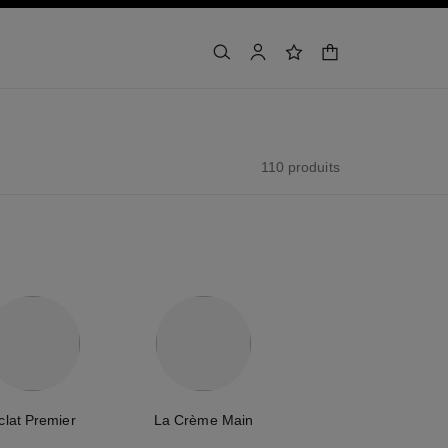
panier
rechercher
mon compte
liste de souhaits
110 produits
clat Premier
La Crème Main