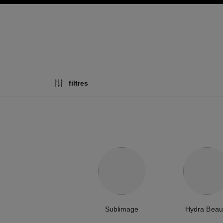
pale
activer le mode contraste élevé
filtres
Sublimage
Hydra Beau