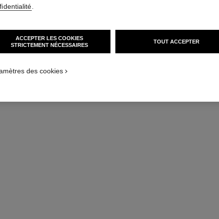
identialité
.
ACCEPTER LES COOKIES
TOUT ACCEPTER
STRICTEMENT NÉCESSAIRES
amètres des cookies
la mousse
Crème Nettoyante au Camélia
Réf. 133225
Réf. 13385
58 €
(386,67€/L)
AJOUTER AU PANIER