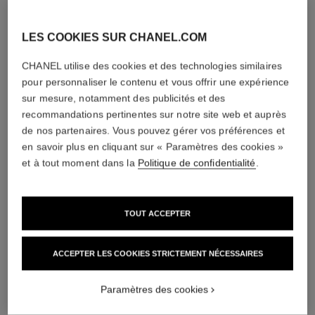
LES COOKIES SUR CHANEL.COM
CHANEL utilise des cookies et des technologies similaires
pour personnaliser le contenu et vous offrir une expérience
rouge allure velvet rouge noir
rouge allure velvet
sur mesure, notamment des publicités et des
Le Rouge Velours Lumineux
Écrin de 2 Rouges Velours
recommandations pertinentes sur notre site web et auprès
Réf. 162387
Lumineux – Édition Limitée
de nos partenaires. Vous pouvez gérer vos préférences et
387 - ROUGE NOIR
Réf. 101126
55 €
125 €
en savoir plus en cliquant sur « Paramètres des cookies »
(15714,29€/Kg)
Essayer
et à tout moment dans la
Politique de confidentialité
.
AJOUTER AU PANIER
AJOUTER AU PANIER
exclusivité
exclusivité
TOUT ACCEPTER
ACCEPTER LES COOKIES STRICTEMENT NÉCESSAIRES
Paramètres des cookies