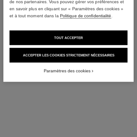
de nos partenaires. Vous pouvez gérer vos préférences et
en savoir plus en cliquant sur « Paramètres des cookies »
et à tout moment dans la
Politique de confidentialité
.
TOUT ACCEPTER
les 4 ombres coco jean
les 4 ombres denim dream
Ombre à Paupières Effets
Ombre à Paupières Effets
Multiples
Multiples
ACCEPTER LES COOKIES STRICTEMENT NÉCESSAIRES
Réf. 151029
Réf. 151019
29 - COCO JEAN
19 - DENIM DREAM
85 €
85 €
(42500€/Kg)
Paramètres des cookies
Essayer
Essayer
AJOUTER AU PANIER
AJOUTER AU PANIER