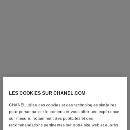
ombre première laque
ombre essentielle top coat
Ombre à Paupières Liquide
Top Coat Yeux Multi-usage
Longue Tenue
Réf. 181220
220 - BLANC PERLE
Réf. 175022
teintes disponibles
4 teintes
42 €
(19090,91€/Kg)
40 €
(6666,67€/L)
Essayer
Essayer
AJOUTER AU PANIER
AJOUTER AU PANIER
LES COOKIES SUR CHANEL.COM
exclusivité
exclusivité
CHANEL utilise des cookies et des technologies similaires
pour personnaliser le contenu et vous offrir une expérience
sur mesure, notamment des publicités et des
recommandations pertinentes sur notre site web et auprès