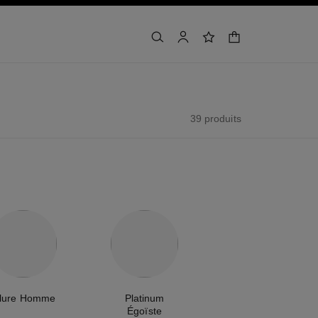
panier
rechercher
mon compte
liste de souhaits
39 produits
llure Homme
Platinum
Égoïste