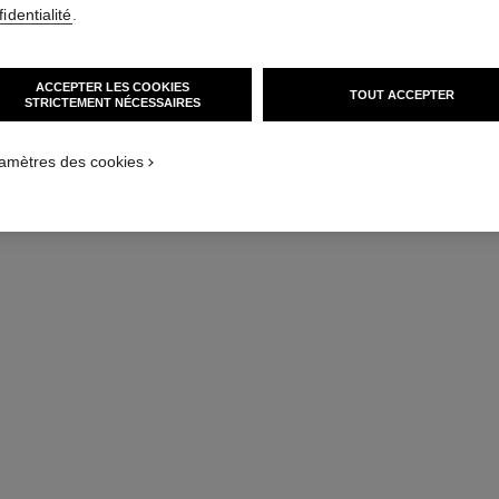
identialité
.
ACCEPTER LES COOKIES
TOUT ACCEPTER
STRICTEMENT NÉCESSAIRES
amètres des cookies
bleu de chanel
Gel Nettoyant 2-en-1
Réf. 107970
Réf. 10796
62 €
(620€/L)
AJOUTER AU PANIER