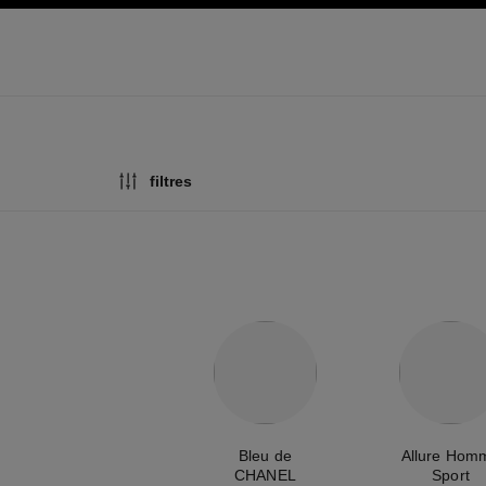
pale
activer le mode contraste élevé
filtres
Bleu de
Allure Hom
CHANEL
Sport