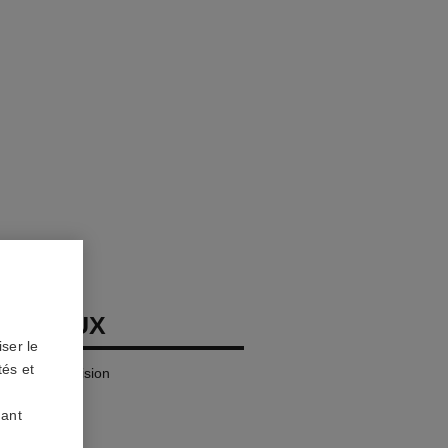
ON YEUX
ser le
tés et
es Yeux Précision
uant