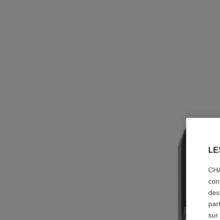
LE
CHA
con
des
par
sur