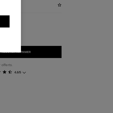
)
IBLES
ACK
AJOUTER AU PANIER
 offerts.
4.6/5