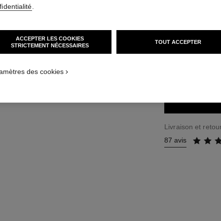
identialité
.
33 €
(33000€/KG
ACCEPTER LES COOKIES
TOUT ACCEPTER
7 TEINTES DISPON
STRICTEMENT NÉCESSAIRES
01 - NOIR BL
amètres des cookies
Livraison et retour
87 avis