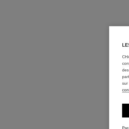
LE
CHA
con
des
par
sur
conf
Par