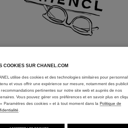
MISE À LA VUE
S COOKIES SUR CHANEL.COM
ttes optiques de CHANEL sont livrées avec des verres de démonstrat
tre monture CHANEL à votre vue, nous vous invitons à vous rendre ch
NEL utilise des cookies et des technologies similaires pour personnali
nos opticiens partenaires pour bénéficier d'un service personnalisé.
tenu et vous offrir une expérience sur mesure, notamment des publici
 recommandations pertinentes sur notre site web et auprès de nos
tenaires. Vous pouvez gérer vos préférences et en savoir plus en cliq
TROUVEZ UNE BOUTIQUE
 « Paramètres des cookies » et à tout moment dans la
Politique de
identialité
.
es revendeurs CHANEL agréés auprès desquels le client peut se procurer des verr
rrecteurs et / ou des services sont des entités tierces indépendantes. En achetant 
ettes et / ou des services auprès d'un revendeur CHANEL agréé, le client reconnaît