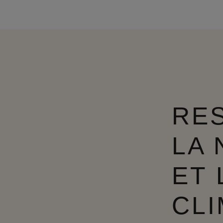
RE
LA
ET 
CLI