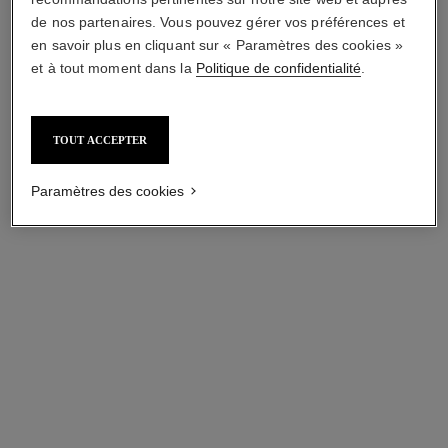
de nos partenaires. Vous pouvez gérer vos préférences et
en savoir plus en cliquant sur « Paramètres des cookies »
et à tout moment dans la
Politique de confidentialité
.
TOUT ACCEPTER
Paramètres des cookies
collier court ruban
collier court ruban
Or blanc 18 carats, diamants
Or blanc 18 carats, diamants
Réf. J12819
Réf. J60909
14 600,00 $ cad
*
Prix sur demande
Voir les détails
Voir les détails