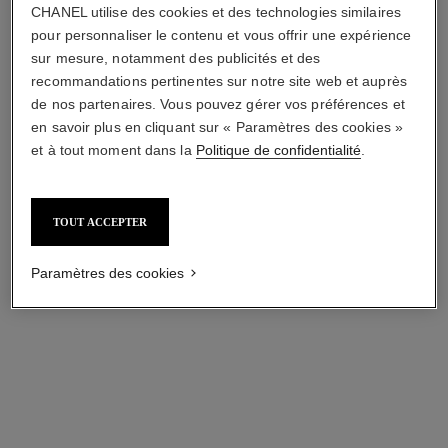
2
teintes disponibles
8 teintes
333,00 $ cad
plus
CHANEL utilise des cookies et des technologies similaires
69,00 $ cad
pour personnaliser le contenu et vous offrir une expérience
AJOUTER AU PANIER
Essayer
sur mesure, notamment des publicités et des
AJOUTER AU PANIER
recommandations pertinentes sur notre site web et auprès
de nos partenaires. Vous pouvez gérer vos préférences et
en savoir plus en cliquant sur « Paramètres des cookies »
et à tout moment dans la
Politique de confidentialité
.
TOUT ACCEPTER
Paramètres des cookies
duo lèvres jour & soir
31 le rouge – recharge
Rouge Coco Baume 928 Pink
Rouge à Lèvres Mat
Delight, Rouge Coco Flash
Réf. 173854
6
teintes disponibles
12 teintes
plus
Réf. 101203
54 Boy et Trousse
110,00 $ cad
144,00 $ cad
Essayer