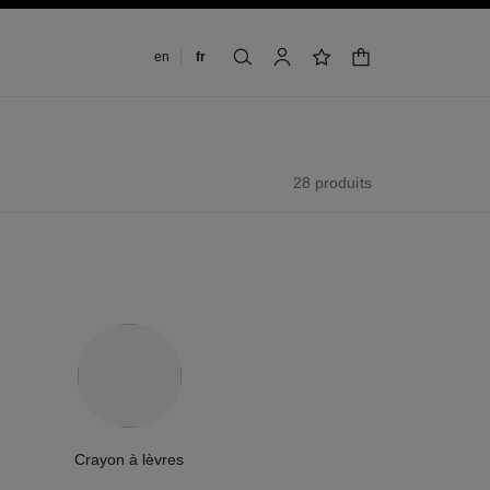
Changer de langue
en
fr
panier
rechercher
mon compte
liste de souhaits
28 produits
Crayon à lèvres