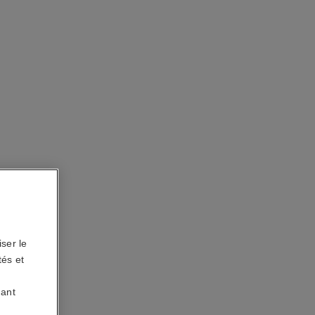
ser le
tés et
uant