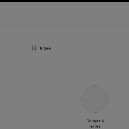
pale
activer le mode contraste élevé
filtres
Rouges à
lèvres