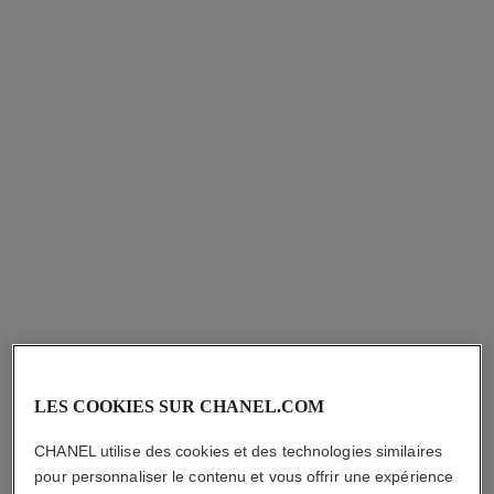
Réf. 113032
Réf. 113990
350,00 $ cad
125,00 $ cad
AJOUTER AU PANIER
AJOUTER AU PANIER
coco
coco noir
Émulsion Hydratante pour le
Émulsion Hydratante pour le
Corps
Corps
LES COOKIES SUR CHANEL.COM
Réf. 113850
Réf. 113740
92,00 $ cad
92,00 $ cad
CHANEL utilise des cookies et des technologies similaires
AJOUTER AU PANIER
AJOUTER AU PANIER
pour personnaliser le contenu et vous offrir une expérience