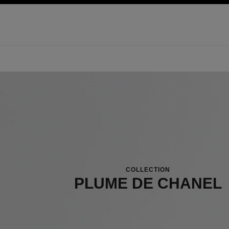
pale
activer le mode contraste élevé
COLLECTION
PLUME DE CHANEL