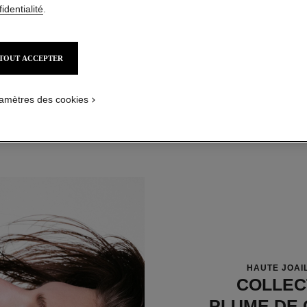
identialité
.
boucles d'oreilles montantes plume de chanel
Or blanc 18 carats, diamants
Réf. J66070
Réf. J1078
TOUT ACCEPTER
Prix sur demande
Voir les détails
amètres des cookies
HAUTE JOAI
COLLEC
PLUME DE