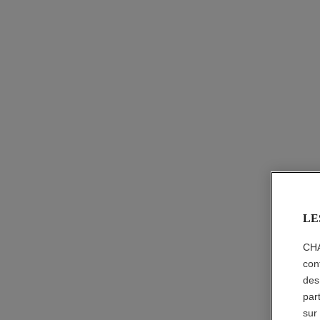
Réf. J65553
Prix sur demande
Voir les détails
LE
CHA
con
des
par
sur