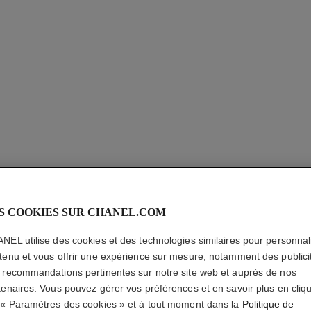
Réf. J10815
Réf. J4137
28 300,00 $ cad
*
Voir les détails
S COOKIES SUR CHANEL.COM
NEL utilise des cookies et des technologies similaires pour personnali
tenu et vous offrir une expérience sur mesure, notamment des publici
 recommandations pertinentes sur notre site web et auprès de nos
tenaires. Vous pouvez gérer vos préférences et en savoir plus en cliq
 « Paramètres des cookies » et à tout moment dans la
Politique de