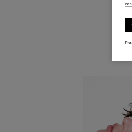
conf
boucles d’oreilles plume de chanel
Or blanc 18 carats, diamants
Réf. J10816
40 200,00 $ cad
*
Voir les détails
Par