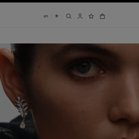
Changer de langue
en
fr
panier
rechercher
mon compte
liste de souhaits