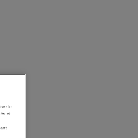
27 750,00 $ cad
*
Voir les détails
ser le
tés et
uant