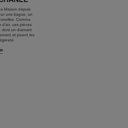
la Maison depuis
sur une bague, un
d’oreilles. Comme
 d’air, ces pièces
, dont un diamant
vement et jouent les
égèreté.
IR