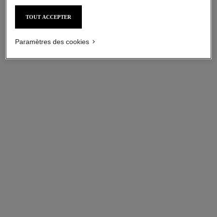
TOUT ACCEPTER
Paramètres des cookies
gabrielle chanel
gabrielle chanel
Crème pour le Corps
Huile Corps
Réf. 120830
Réf. 120820
125,00 $ cad
159,00 $ cad
AJOUTER AU PANIER
AJOUTER AU PANIER
nouveauté