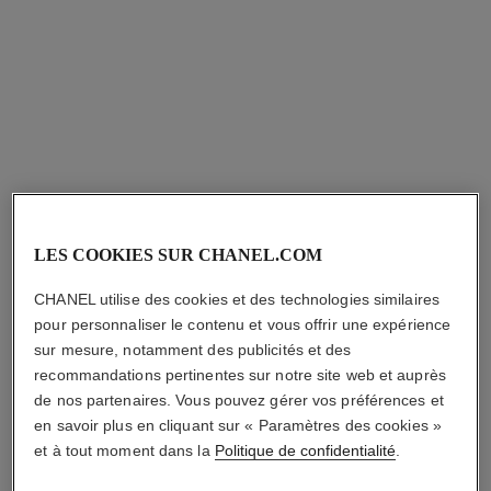
gabrielle chanel
gabrielle chanel
LES COOKIES SUR CHANEL.COM
Éclat de Nacres
Base de Parfum
Réf. 120850
Réf. 120840
155,00 $ cad
159,00 $ cad
CHANEL utilise des cookies et des technologies similaires
pour personnaliser le contenu et vous offrir une expérience
AJOUTER AU PANIER
AJOUTER AU PANIER
sur mesure, notamment des publicités et des
recommandations pertinentes sur notre site web et auprès
de nos partenaires. Vous pouvez gérer vos préférences et
en savoir plus en cliquant sur « Paramètres des cookies »
et à tout moment dans la
Politique de confidentialité
.