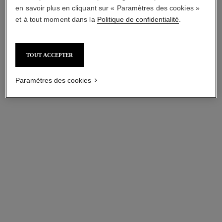
en savoir plus en cliquant sur « Paramètres des cookies »
et à tout moment dans la
Politique de confidentialité
.
TOUT ACCEPTER
Paramètres des cookies
le lion de chanel eau de parfum
le lion de chanel huile corps
parfumée
Ambré – Boisé – Intense
Réf. 122380
Ambré – Boisé – Intense
à partir de
Réf. 120935
410,00 $ cad
350,00 $ cad
AJOUTER AU PANIER
AJOUTER AU PANIER