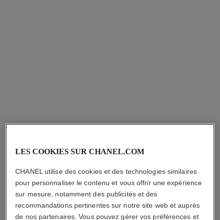
AJOUTER AU PANIER
AJOUTER AU PANIER
coromandel eau de parfum
coromandel huile corps
LES COOKIES SUR CHANEL.COM
parfumée
Ambré – Boisé – Vanillé
Réf. 122290
Ambré – Boisé – Vanillé
CHANEL utilise des cookies et des technologies similaires
à partir de
Réf. 101735
410,00 $ cad
350,00 $ cad
pour personnaliser le contenu et vous offrir une expérience
sur mesure, notamment des publicités et des
AJOUTER AU PANIER
AJOUTER AU PANIER
recommandations pertinentes sur notre site web et auprès
exclusivité
de nos partenaires. Vous pouvez gérer vos préférences et