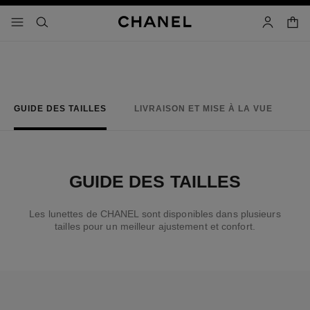
iver le mode contraste élevé
panier
menu principal de navigation
- navigation principale
rechercher
mon compt
GUIDE DES TAILLES
LIVRAISON ET MISE À LA VUE
GUIDE DES TAILLES
Les lunettes de CHANEL sont disponibles dans plusieurs
tailles pour un meilleur ajustement et confort.