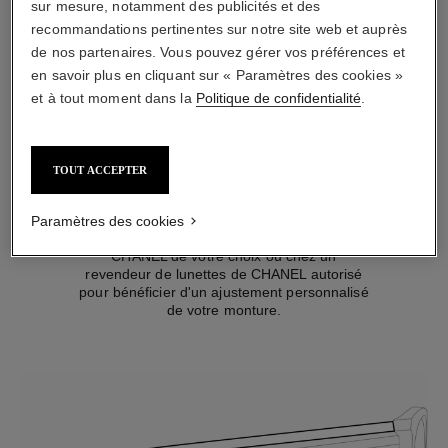
sur mesure, notamment des publicités et des
Des plaquettes qui conviennent à
recommandations pertinentes sur notre site web et auprès
la majorité des formes de nez.
de nos partenaires. Vous pouvez gérer vos préférences et
en savoir plus en cliquant sur « Paramètres des cookies »
et à tout moment dans la
Politique de confidentialité
.
TOUT ACCEPTER
LONGUEUR DE BRANCHE
Paramètres des cookies
Vous pouvez vous rendre dans la Boutique
CHANEL de votre choix ou chez un
revendeur de lunettes de CHANEL autorisé
pour bénéficier d'un ajustement personnalisé
de votre monture.