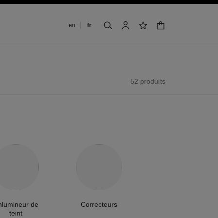
Changer de langue
en
fr
panier
rechercher
mon compte
liste de souhaits
52 produits
nlumineur de
Correcteurs
teint