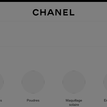
es
Poudres
Maquillage
E
solaire