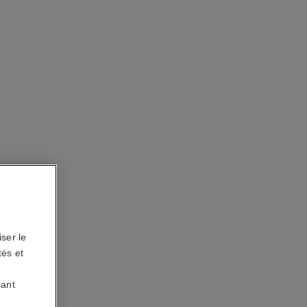
ser le
tés et
uant