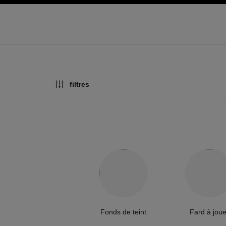
pale
activer le mode contraste élevé
filtres
Fonds de teint
Fard à jou