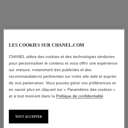
64,00 $ cad
AJOUTER AU PANIER
AJOUTER AU PANIER
LES COOKIES SUR CHANEL.COM
CHANEL utilise des cookies et des technologies similaires
pour personnaliser le contenu et vous offrir une expérience
sur mesure, notamment des publicités et des
recommandations pertinentes sur notre site web et auprès
de nos partenaires. Vous pouvez gérer vos préférences et
l'eau micellaire
éclat premier la mousse
en savoir plus en cliquant sur « Paramètres des cookies »
Eau Nettoyante
Crème Nettoyante Clarté
et à tout moment dans la
Politique de confidentialité
.
Démaquillante Anti-pollution
Réf. 133520
104,00 $ cad
Réf. 141040
64,00 $ cad
AJOUTER AU PANIER
TOUT ACCEPTER
AJOUTER AU PANIER