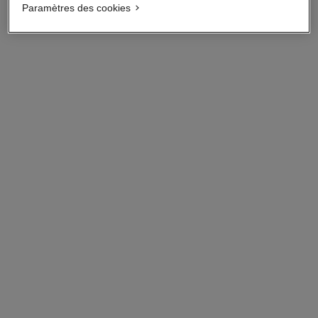
Paramètres des cookies
le coton
Coton Extra Doux
Réf. 100100
29,00 $ cad
AJOUTER AU PANIER