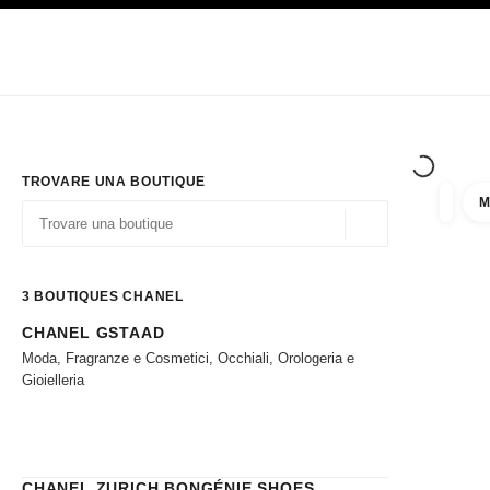
PRINCIPALE
ATTIVA CONTRASTO ELEVATO
Solo in boutique
Acquistare online
Impresa
HAUTE COUTURE
MODA
ALTA GI
TROVARE UNA BOUTIQUE
M
Filtrare
Filtri
Geolocalizzazione - 
I suggerimenti sono mostrati sotto la barra di ricerca
0 Suggerimenti disponibili
3
BOUTIQUES CHANEL
CHANEL GSTAAD
Andare ai filtri
Moda, Fragranze e Cosmetici, Occhiali, Orologeria e
Gioielleria
CHANEL ZURICH BONGÉNIE SHOES