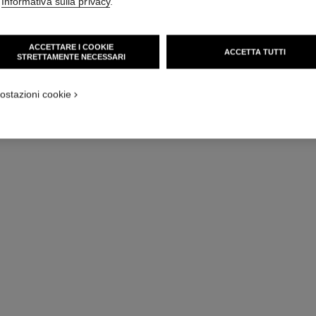
'
Informativa sulla privacy
.
ACCETTARE I COOKIE
ACCETTA TUTTI
STRETTAMENTE NECESSARI
ostazioni cookie
hydra beauty essence mist
Brume Energizzante Idratazione Protezione Luminosità
I
Ref. 141050
Ref. 14102
88 chf
Aggiungere al carrello
edizione limitata