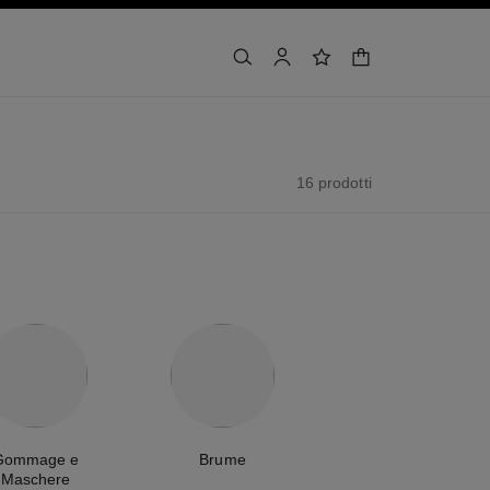
carrello
cercare
account
lista dei desideri
16 prodotti
Gommage e
Brume
Maschere