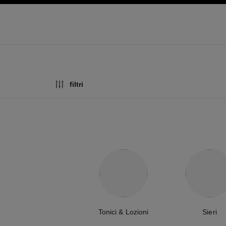
principale
attiva contrasto elevato
filtri
Tonici & Lozioni
Sieri