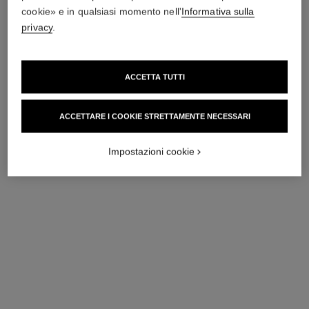
cookie» e in qualsiasi momento nell'
Informativa sulla
privacy
.
ACCETTA TUTTI
ACCETTARE I COOKIE STRETTAMENTE NECESSARI
anello coco crush
anello coco crush
Motivo matelassé, modello
Motivo matelassé, modello
Impostazioni cookie
piccolo, oro bianco 18 carati
grande, oro giallo 18 carati,
Ref. J10570
Ref. J13209
diamanti
2 900 chf
*
10 800 chf
*
Vedere dettagli
Vedere dettagli