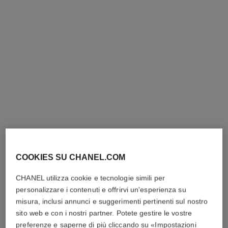
anello coco crush
anello coco crush
Motivo matelassé modello
Motivo matelassé, modello
COOKIES SU CHANEL.COM
mini, in oro bianco 18 carati
piccolo, ORO BEIGE 18
Ref. J11793
Ref. J12871
carati, diamanti
1 600 chf
*
10 050 chf
*
CHANEL utilizza cookie e tecnologie simili per
Vedere dettagli
Vedere dettagli
personalizzare i contenuti e offrirvi un'esperienza su
misura, inclusi annunci e suggerimenti pertinenti sul nostro
sito web e con i nostri partner. Potete gestire le vostre
preferenze e saperne di più cliccando su «Impostazioni