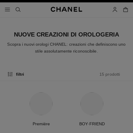
attiva contrasto elevato
carrell
menu - navigazione principale
- navigazione principale
cercare
account
NUOVE CREAZIONI DI OROLOGERIA
Scopra i nuovi orologi CHANEL: creazioni che definiscono uno
stile assolutamente riconoscibile.
15 prodotti
filtri
Première
BOY·FRIEND
C