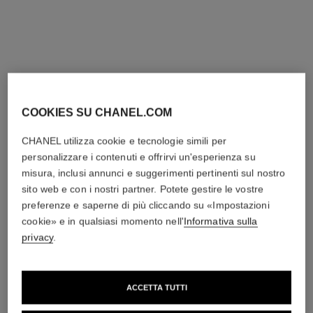
resistenza e acciaio
Ceramica nera opaca ad alta
Ref. H10133
resistenza e acciaio
4 450 chf
*
Ref. H11059
11 300 chf
*
Vedere dettagli
Vedere dettagli
novità
novità
COOKIES SU CHANEL.COM
CHANEL utilizza cookie e tecnologie simili per
personalizzare i contenuti e offrirvi un'esperienza su
misura, inclusi annunci e suggerimenti pertinenti sul nostro
sito web e con i nostri partner. Potete gestire le vostre
preferenze e saperne di più cliccando su «Impostazioni
cookie» e in qualsiasi momento nell'
Informativa sulla
privacy
.
orologio j12 golden black calibro
orologio j12, 28 mm
12.1, 42 mm
Ceramica bianca ad alta
Ceramica nera opaca ad alta
resistenza, acciaio e diamanti
ACCETTA TUTTI
resistenza e acciaio con
Ref. H10134
6 000 chf
*
Ref. H11060
rivestimento nero
9 950 chf
*