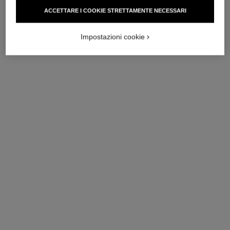
Vedere dettagli
ACCETTARE I COOKIE STRETTAMENTE NECESSARI
Vedere dettagli
novità
novità
Impostazioni cookie
orologio j12, 28 mm
orologio j12, 28 mm
Ceramica nera ad alta
Ceramica nera ad alta
resistenza, acciaio e diamanti
resistenza e acciaio
Ref. H10135
Ref. H11770
6 000 chf
*
4 100 chf
*
Vedere dettagli
Vedere dettagli
novità