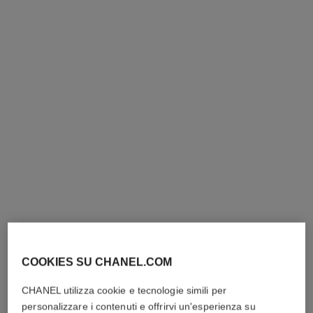
PERFETTA
Aggiungere al carrello
Aggiungere al carrello
ultra le teint le correcteur
Correttore a Copertura Totale
– Ultra-confort – Risultato
Ref. 178012
Impeccabile
22
tonalità disponibili
28 tonalità
più
COOKIES SU CHANEL.COM
55 chf
TROVARE LA TONALITÀ
CHANEL utilizza cookie e tecnologie simili per
PERFETTA
personalizzare i contenuti e offrirvi un'esperienza su
Aggiungere al carrello