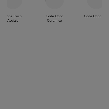
Code Coco
Code Coco
Code Coco Oro
Acciaio
Ceramica
novità
orologio code coco game
orologio code coco
Acciaio con rivestimento
Acciaio, ceramica nera ad
nero, pelle bianca matelassé
alta resistenza e diamanti