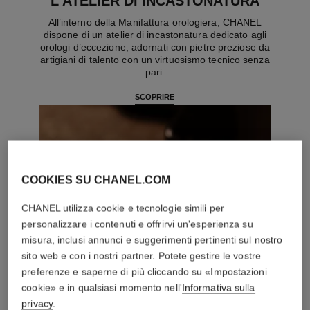
L’ATELIER DI INCASTONATURA
All’interno della Manifattura orologiera, CHANEL
dispone di un atelier di incastonatura dedicato agli
orologi d’eccezione, adornati con pietre preziose da
artigiani di talento con un virtuosismo tecnico senza
pari.
SCOPRIRE
COOKIES SU CHANEL.COM
CHANEL utilizza cookie e tecnologie simili per
personalizzare i contenuti e offrirvi un'esperienza su
misura, inclusi annunci e suggerimenti pertinenti sul nostro
sito web e con i nostri partner. Potete gestire le vostre
preferenze e saperne di più cliccando su «Impostazioni
cookie» e in qualsiasi momento nell'
Informativa sulla
privacy
.