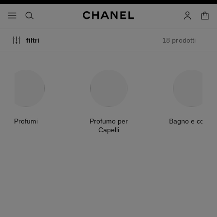
attiva contrasto elevato
carrell
menu - navigazione principale
- navigazione principale
cercare
account
18 prodotti
filtri
Profumi
Profumo per
Bagno e corpo
Capelli
edizione
limitata