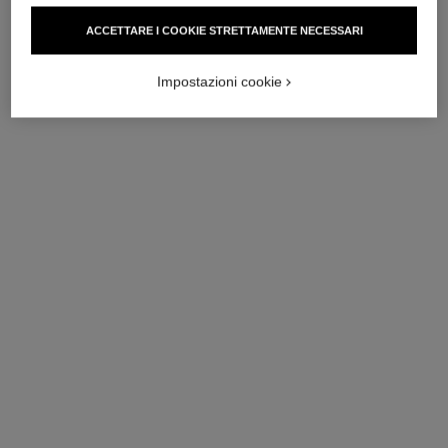
ACCETTARE I COOKIE STRETTAMENTE NECESSARI
Impostazioni cookie
gabrielle chanel
gabrielle chanel
Fragrance Primer
Crema per Il Corpo
Ref. 120840
Ref. 120830
139 chf
120 chf
Aggiungere al carrello
Aggiungere al carrello
novità