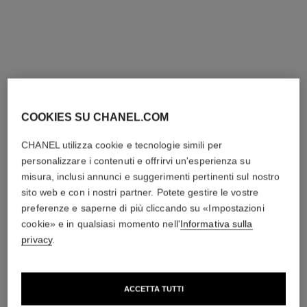
COOKIES SU CHANEL.COM
CHANEL utilizza cookie e tecnologie simili per
gabrielle chanel
gabrielle chanel
personalizzare i contenuti e offrirvi un'esperienza su
Deodorante Vaporizzatore
Profumo per Capelli
Ref. 120930
Ref. 120870
misura, inclusi annunci e suggerimenti pertinenti sul nostro
66 chf
82 chf
sito web e con i nostri partner. Potete gestire le vostre
Aggiungere al carrello
Aggiungere al carrello
preferenze e saperne di più cliccando su «Impostazioni
cookie» e in qualsiasi momento nell'
Informativa sulla
privacy
.
ACCETTA TUTTI