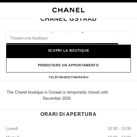
ATTIVA CONTRASTO ELEVATO
CHIUDI LA SCHEDA DELLA BOUTIQUE CHANEL GSTAAD
navigazione principale
Cercare
Il 
Car
navigazione principale
CHANEL GSTAAD
TROVARE UNA BOUTIQUE
Lauenenstrasse 2,
3780 Gstaad
Geoloca
I suggerimenti sono mostrati sotto la barra di ricerca
0 Suggerimenti disponibili
SCOPRI LA BOUTIQUE
MODA
OCCHIALI
OROLOGERIA E GIOIELLERIA
F
Filtrare risultati per:
PRENOTARE UN APPUNTAMENTO
Filtri
CHANEL GSTAAD
TELEFONARE
337484400
ITINERARIO
The Chanel boutique in Gstaad is temporarily closed until
December 2026.
ORARI DI APERTURA
Lunedì
10:00 - 13:00