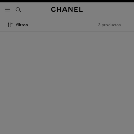
activar contraste alto
- navegación principal
buscar
3 productos
filtros
n°19
n°19 poudré
Eau de Toilette Vaporizador
Eau de Parfum Vaporizador
Ref. 119690
Ref. 119490
Ver información
Ver información