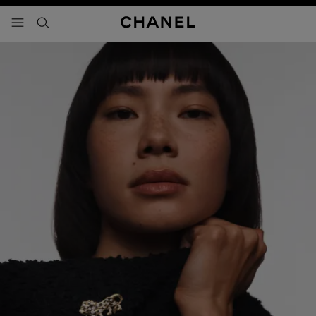
activar contraste alto
- navegación principal
buscar