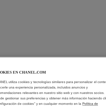
pendientes extrait de n°5
8
ORO BEIGE de 18 quilates, diamantes
Model
Ref. J13857
Ref. J1386
Precio bajo solicitud
Ver información
OKIES EN CHANEL.COM
NEL utiliza cookies y tecnologías similares para personalizar el conte
ecerle una experiencia personalizada, incluidos anuncios y
omendaciones relevantes en nuestro sitio web y con nuestros socios.
de gestionar sus preferencias y obtener más información haciendo cl
nfiguración de cookies" y en cualquier momento en la
Política de