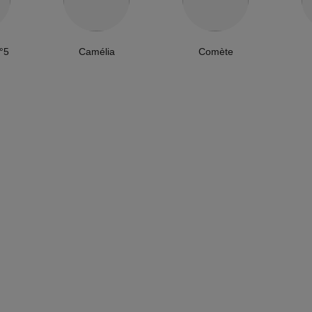
°5
Camélia
Comète