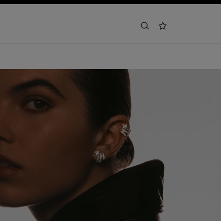
buscar
lista de deseos