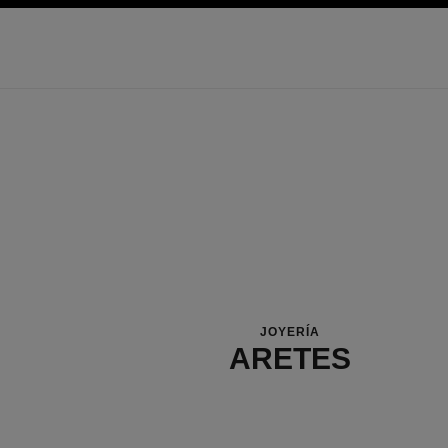
 principal
activar contraste alto
JOYERÍA
ARETES