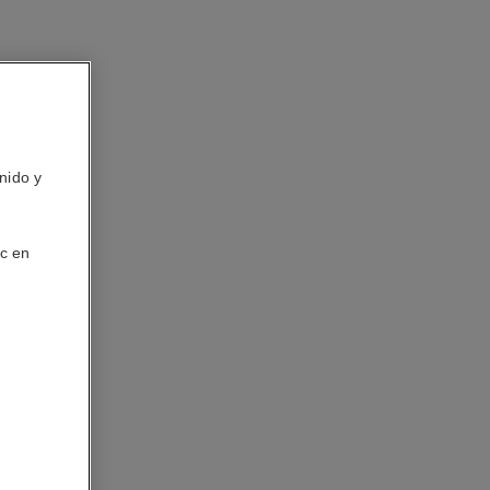
nido y
ic en