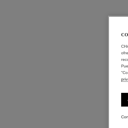
CO
CHA
ofr
rec
Pue
"Co
pri
Con