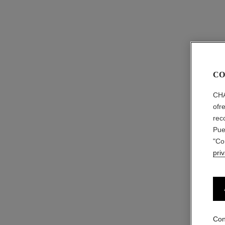
CO
CHA
ofr
rec
Pue
"Co
pri
Con