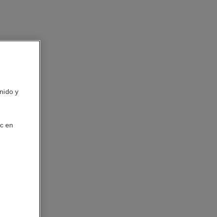
nido y
ic en