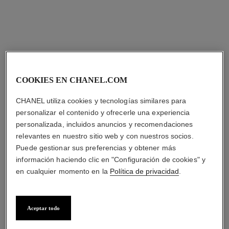
Ver información
Ver información
COOKIES EN CHANEL.COM
CHANEL utiliza cookies y tecnologías similares para
personalizar el contenido y ofrecerle una experiencia
personalizada, incluidos anuncios y recomendaciones
relevantes en nuestro sitio web y con nuestros socios.
Puede gestionar sus preferencias y obtener más
rouge allure laque
información haciendo clic en "Configuración de cookies" y
La Barra de Labios Líquida
en cualquier momento en la
Política de privacidad
.
Brillante Y de Larga Duración
Ref. 165065
10
16 tonos
más
tonos disponibles
Aceptar todo
probar