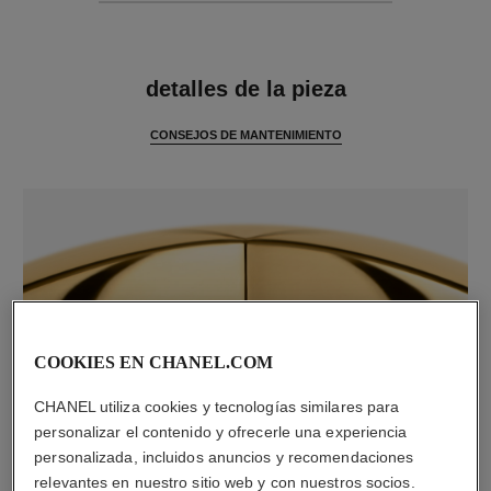
características
detalles de la pieza
CONSEJOS DE MANTENIMIENTO
COOKIES EN CHANEL.COM
material
CHANEL utiliza cookies y tecnologías similares para
personalizar el contenido y ofrecerle una experiencia
Oro amarillo de 18 quilates
personalizada, incluidos anuncios y recomendaciones
relevantes en nuestro sitio web y con nuestros socios.