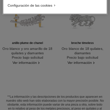
Configuración de las cookies
anillo plume de chanel
broche timeless
Oro blanco y oro amarillo de 18
Oro blanco de 18 quilates,
quilates y diamantes
diamantes
Ref. J11935
Precio bajo solicitud
Ref. J62826
Precio bajo solicitud
Ver información
Ver información
**La información y las descripciones de los productos que aparecen en
nuestro sitio web han sido elaboradas con la mayor precisión posible. No
obstante, esta información puede variar de una pieza a otra, sobre todo
en lo relativo al peso de los metales preciosos, al peso en quilates y al