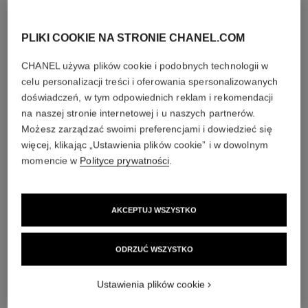
seksualnego lub orientacji seksualnej, ani żadnych treści, które
naruszają miejscowe zwyczaje, lub których podanie nie jest
wymagane przez kwestionariusz lub inną metodę gromadzenia
PLIKI COOKIE NA STRONIE CHANEL.COM
danych.
CHANEL używa plików cookie i podobnych technologii w
Chanel wykorzysta Twoje dane osobowe wyłącznie w tym
celu personalizacji treści i oferowania spersonalizowanych
celu, aby udzielić odpowiedzi na Twoje zapytanie. Zapoznaj
doświadczeń, w tym odpowiednich reklam i rekomendacji
się z naszą
polityką prywatności
, aby uzyskać dodatkowe
na naszej stronie internetowej i u naszych partnerów.
informacje na temat, w jaki sposób CHANEL przetwarza
Twoje dane osobowe
Możesz zarządzać swoimi preferencjami i dowiedzieć się
więcej, klikając „Ustawienia plików cookie” i w dowolnym
momencie w
Polityce prywatności
.
prześlij
AKCEPTUJ WSZYSTKO
ODRZUĆ WSZYSTKO
Ustawienia plików cookie