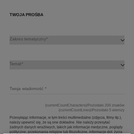
TWOJA PROŚBA
Zakres tematyczny
Temat
Twoja wiadomość
{currentCountCharacters}/Pozostało 200 znaków
{currentCountLines}/Pozostało 5 wierszy
Przesyłając informacje, w tym treści multimedialne (zdjęcia, filmy itp.),
należy upewnić się, że są one dokładne. Nie należy przesyłać
żadnych danych wrażliwych, takich jak informacje medyczne, poglądy
polityczne, przekonania religijne lub filozoficzne, informacje dot. życia