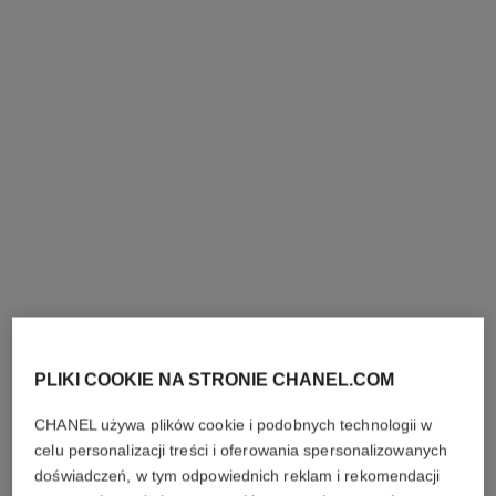
Pokaż szczegóły
Pokaż szczegóły
pasek.
zegarek boy·friend
zegarek boy·friend
Wersja duża, BEŻOWE
Wersja średnia, BEŻOWE
ZŁOTO, pasek ze skóry
ZŁOTO i diamenty, pasek ze
Nr ref. H6589
cielęcej z pikowanym
Nr ref. H6591
skóry cielęcej z pikowanym
Zapytaj o cenę
Zapytaj o cenę
PLIKI COOKIE NA STRONIE CHANEL.COM
wzorem, dołączony drugi
wzorem, dołączony drugi
Pokaż szczegóły
Pokaż szczegóły
pasek.
pasek
CHANEL używa plików cookie i podobnych technologii w
celu personalizacji treści i oferowania spersonalizowanych
doświadczeń, w tym odpowiednich reklam i rekomendacji