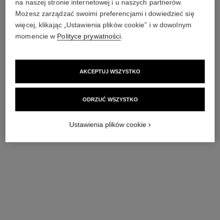
na naszej stronie internetowej i u naszych partnerów.
Możesz zarządzać swoimi preferencjami i dowiedzieć się
więcej, klikając „Ustawienia plików cookie” i w dowolnym
momencie w
Polityce prywatności
.
AKCEPTUJ WSZYSTKO
zegarek boy·friend skeleton
zegarek monsieur
ODRZUĆ WSZYSTKO
Wersja duża, BEŻOWE
Wersja średnia, białe złoto i
ZŁOTO, pasek ze skóry
diamenty, pasek ze skóry
Nr ref. H6594
cielęcej o fakturze skóry
Nr ref. H6674
cielęcej o fakturze skóry
Zapytaj o cenę
Zapytaj o cenę
Ustawienia plików cookie
aligatora
aligatora
Pokaż szczegóły
Pokaż szczegóły
edycja
limitowana