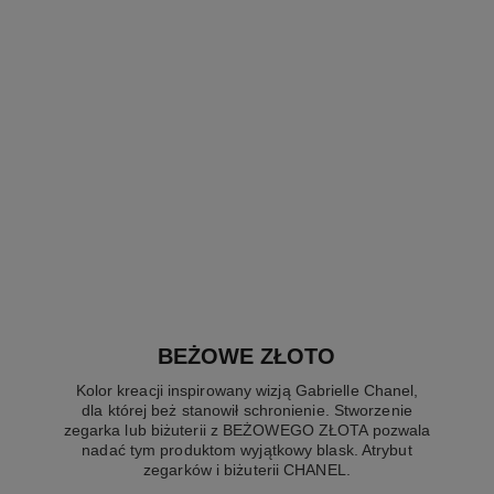
zegarek boy·friend skeleton
zegarek boy·friend skeleton
Wersja duża, BEŻOWE
Wersja duża, BEŻOWE
ZŁOTO i diamenty, pasek ze
ZŁOTO i diamenty,
Nr ref. H6595
skóry cielęcej o fakturze
Nr ref. H6949
złocistobeżowy pasek ze
Zapytaj o cenę
Zapytaj o cenę
skóry aligatora
skóry cielęcej z pikowanym
Pokaż szczegóły
Pokaż szczegóły
wzorem
BEŻOWE ZŁOTO
Kolor kreacji inspirowany wizją Gabrielle Chanel,
dla której beż stanowił schronienie. Stworzenie
zegarka lub biżuterii z BEŻOWEGO ZŁOTA pozwala
nadać tym produktom wyjątkowy blask. Atrybut
zegarków i biżuterii CHANEL.