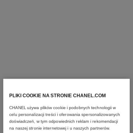
zegarek première iconic chain
zegarek première sound
double row
Stal pokryta warstwą żółtego
Stal i czarna skóra, tarcza
złota (0,1 mikrona) i czarna
pokryta czarnym lakierem
Nr ref. H10166
skóra, tarcza pokryta
Zapytaj o cenę
Nr ref. H10446
czarnym lakierem, stalowe
Zapytaj o cenę
Pokaż szczegóły
słuchawki douszne w
Pokaż szczegóły
kolorach czerni i żółtego złota
edycja
limitowana
PLIKI COOKIE NA STRONIE CHANEL.COM
CHANEL używa plików cookie i podobnych technologii w
celu personalizacji treści i oferowania spersonalizowanych
doświadczeń, w tym odpowiednich reklam i rekomendacji
na naszej stronie internetowej i u naszych partnerów.