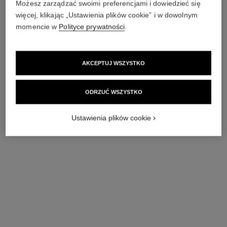
Możesz zarządzać swoimi preferencjami i dowiedzieć się
więcej, klikając „Ustawienia plików cookie” i w dowolnym
momencie w
Polityce prywatności
.
zegarek première sautoir-belt
zegarek première gourmette
chain
Stal z powłoką żółtego złota
(0,1 mikrona) i czarna skóra,
Wersja mała, stal, tarcza
AKCEPTUJ WSZYSTKO
Nr ref. H9860
tarcza pokryta czarnym
pokryta czarnym lakierem
Zapytaj o cenę
lakierem
Nr ref. H7019
Zapytaj o cenę
Pokaż szczegóły
Pokaż szczegóły
ODRZUĆ WSZYSTKO
Ustawienia plików cookie