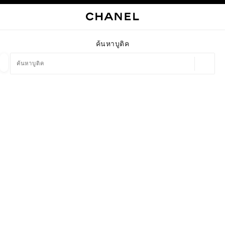
ใช้คอนทราสต์ระดับสูง
การนำทางหลัก
การนำทางหลัก
ค้นหา
ตะก
บัญ
ค้นหาบูติค
ตำแหน่ง
ข้อเสนอจะแสดงอยู่ใต้แถบค้นหานี้
0 ข้อเสนอที่มีอยู่
แฟชั่น
แว่น
นาฬิกาและเครื่องประดับอัญมณี
น้ำ
ตัวกรองผลลัพธ์โดย:
ตัวกรอง