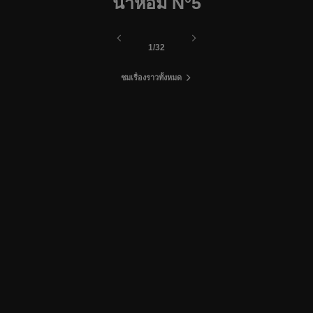
น้ำหอม N°5
บทก่อนหน้า - ไปที่หน้าสุดท้าย
บทถัดไป
1
/
OF
32
ชมเรื่องราวทั้งหมด