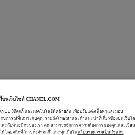
สร้อยคอ coco
ลายควิลท์ ตัวเรือนเบจโกลด์ 18K ประดับเพชร
ลา
อ้างอิง J12102
อ้างอิง J1
233,000 thb
*
กกี้บนเว็บไซต์ CHANEL.COM
ดูรายละเอียด
NEL ใช้คุกกี้ และเทคโนโลยีที่คล้ายกัน เพื่อปรับแต่งเนื้อหาและมอบ
สบการณ์ที่เหมาะกับคุณ รวมถึงโฆษณาและคำแนะนำที่เกี่ยวข้องบนเว็บไ
และกับพันธมิตรของเรา คุณสามารถจัดการความต้องการของคุณและเรียนรู้
ได้โดยคลิกที่ 'การตั้งค่าคุกกี้' และทุกเมื่อใน
นโยบายความเป็นส่วนตัว