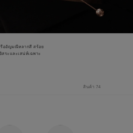
หรืออัญมณีหลากสี สร้อย
อิสระและเสน่ห์เฉพาะ
สินค้า 74