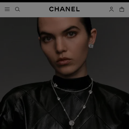
ใช้คอนทราสต์ระดับสูง
ตะกร้
เมนู - การนำทางหลัก
- การนำทางหลัก
ค้นหา
บัญชีผู้ใช้