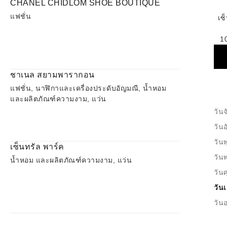
CHANEL CHIDLOM SHOE BOUTIQUE
แฟชั่น
เซ
1
ชาเนล สยามพารากอน
แฟชั่น, นาฬิกาและเครื่องประดับอัญมณี, น้ำหอม
และผลิตภัณฑ์ความงาม, แว่น
วันจ
วัน
วันพ
เซ็นทรัล พาร์ค
วัน
น้ำหอม และผลิตภัณฑ์ความงาม, แว่น
วันศ
วันเ
วันอ