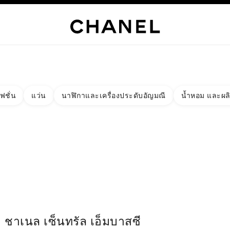
เท่านั้น
์
HANEL
ไฮจิวเวลรี่
ไฟน์จิวเวลรี่
นาฬิกา
แว่นตา
น้ำหอม
เมคอัพ
สกินแคร์
AB
ฟชั่น
แว่น
นาฬิกาและเครื่องประดับอัญมณี
น้ำหอม และผล
งผลลัพธ์โดย:
ง
ัด - หาบูติคที่อยู่ใกล้ที่สุด
์ดบูติก ชาเนล เซ็นทรัล เอ็มบาสซี
ชาเนล เซ็นทรัล เอ็มบาสซี