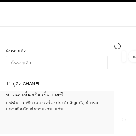
ก
เปิดใช้คอนทราสต์ระดับสูง
เฉพาะในบูติค
ช้อปออนไลน
เกี่ยวกับ C
โอต์กูตูร์
แฟชั่น
ค้นหาบูติค
แ
ตัวกรอ
ตัวกรอ
ตำแหน่งสถานที่ตามพิก
ข้อเสนอจะแสดงอยู่ใต้แถบค้นหานี้
0 ข้อเสนอที่มีอยู่
11
บูติค CHANEL
ไปที่ตัวกรอง
ชาเนล เซ็นทรัล เอ็มบาสซี
แฟชั่น, นาฬิกาและเครื่องประดับอัญมณี, น้ำหอม
และผลิตภัณฑ์ความงาม, แว่น
ปิดการ