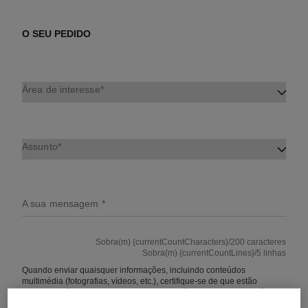
O SEU PEDIDO
Área de interesse
Assunto
A sua mensagem
Sobra(m) {currentCountCharacters}/200 caracteres
Sobra(m) {currentCountLines}/5 linhas
Quando enviar quaisquer informações, incluindo conteúdos
multimédia (fotografias, vídeos, etc.), certifique-se de que estão
corretas e não envie quaisquer dados sensíveis, como informações
sobre saúde, opiniões políticas, crenças religiosas ou filosóficas,