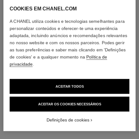
informações sobre a sua vida sexual ou orientação sexual, nem
quaisquer conteúdos que violem os costumes locais ou que não
COOKIES EM CHANEL.COM
sejam expressamente solicitados através de um questionário ou
qualquer outra forma de recolha.
A CHANEL utiliza cookies e tecnologias semelhantes para
personalizar conteúdos e oferecer-te uma experiência
Concordo que as informações fornecidas acima podem ser
adaptada, incluindo anúncios e recomendações relevantes
mantidas e utilizadas de acordo com a
Política de
no nosso website e com os nossos parceiros. Podes gerir
Privacidade
e os
Termos de Uso
publicados neste site.
as tuas preferências e saber mais clicando em 'Definições
de cookies' e a qualquer momento na
Política de
privacidade
.
enviar
ACEITAR TODOS
ACEITAR OS COOKIES NECESSÁRIOS
Definições de cookies