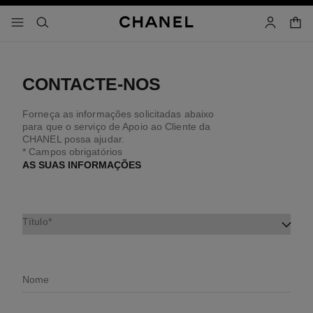
ativar alto contraste
saco 
menu – navegação principal
- navegação principal
pesquisa
conta
CONTACTE-NOS
Forneça as informações solicitadas abaixo
para que o serviço de Apoio ao Cliente da
CHANEL possa ajudar.
* Campos obrigatórios
AS SUAS INFORMAÇÕES
Título
Nome