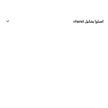
اتصلوا بشانيل chanel
البحث عن متجر
الرسالة الإخبارية
اشتركوا للحصول على أخبار عن شانيل CHANEL
الاشتراك
مستحضرات الماكياج | Official site
لون البشرة