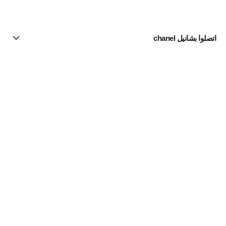
اتصلوا بشانيل chanel
البحث عن متجر
الرسالة الإخبارية
اشتركوا للحصول على أخبار عن شانيل CHANEL
الاشتراك
مستحضرات الماكياج | Official site
العينان